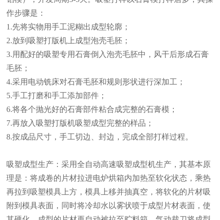
作步骤是：
1.先将实物用手工泥糊出成型轮廓；
2.放到吸塑打版机上成型泡壳毛胚；
3.用配好的吸塑专用石膏倒入泡壳毛胚中，风干后形成石膏
毛胚；
4.采用电动铣床对石膏毛胚和规则形状进行深加工；
5.手工打磨和手工添加部件；
6.将各个抛光好的石膏部件粘合成完整的石膏模；
7.再放入吸塑打版机吸塑成型完整的样品；
8.按成品尺寸，手工切边、封边，完成全部打样过程。
吸塑成型生产：采用全自动高速吸塑成型机生产，其基本原
理是：将成卷的片材拉进电炉烘箱内加热至软化状态，乘热
再拉到吸塑模具上方，模具上移并抽真空，将软化的片材吸
附到模具表面，同时将冷却水以雾状喷于成型片材表面，使
其硬化，成型的片材再自动被拉至贮料箱，气动裁刀将成型